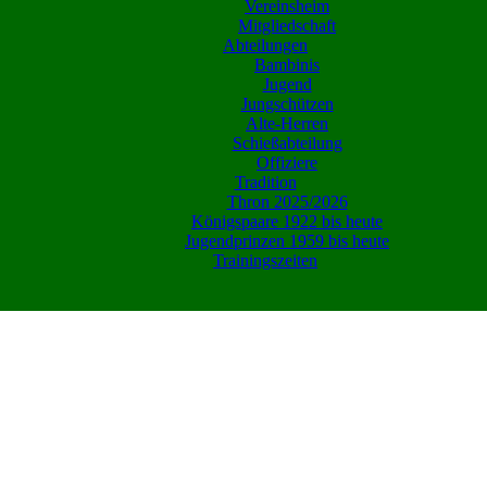
Vereinsheim
Mitgliedschaft
Abteilungen
Bambinis
Jugend
Jungschützen
Alte-Herren
Schießabteilung
Offiziere
Tradition
Thron 2025/2026
Königspaare 1922 bis heute
Jugendprinzen 1959 bis heute
Trainingszeiten