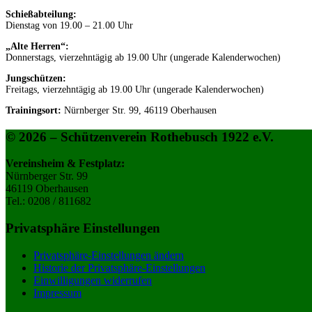
Schießabteilung:
Dienstag von 19.00 – 21.00 Uhr
„Alte Herren“:
Donnerstags, vierzehntägig ab 19.00 Uhr (ungerade Kalenderwochen)
Jungschützen:
Freitags, vierzehntägig ab 19.00 Uhr (ungerade Kalenderwochen)
Trainingsort:
Nürnberger Str. 99, 46119 Oberhausen
© 2026 – Schützenverein Rothebusch 1922 e.V.
Vereinsheim & Festplatz:
Nürnberger Str. 99
46119 Oberhausen
Tel.: 0208 / 811682
Privatsphäre Einstellungen
Privatsphäre-Einstellungen ändern
Historie der Privatsphäre-Einstellungen
Einwilligungen widerrufen
Impressum