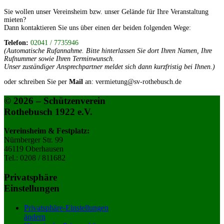
Sie wollen unser Vereinsheim bzw. unser Gelände für Ihre Veranstaltung
mieten?
Dann kontaktieren Sie uns über einen der beiden folgenden Wege:
Telefon:
02041 / 7735946
(Automatische Rufannahme. Bitte hinterlassen Sie dort Ihren Namen, Ihre
Rufnummer sowie Ihren Terminwunsch.
Unser zuständiger Ansprechpartner meldet sich dann kurzfristig bei Ihnen.)
oder schreiben Sie per
Mail
an: vermietung@sv-rothebusch.de
© 2026 – Schützenverein
Rothebusch 1922 e.V.
Vereinsheim & Festplatz:
Nürnberger Str. 99
46119 Oberhausen
Tel.: 0208 / 811682
Privatsphäre
Einstellungen
Privatsphäre-Einstellungen
ändern